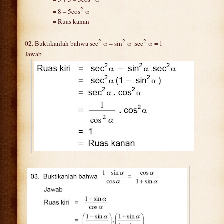
2
= 8 – 5cos
α
= Ruas kanan
2
2
2
02. Buktikanlah bahwa sec
α – sin
α .sec
α = 1
Jawab