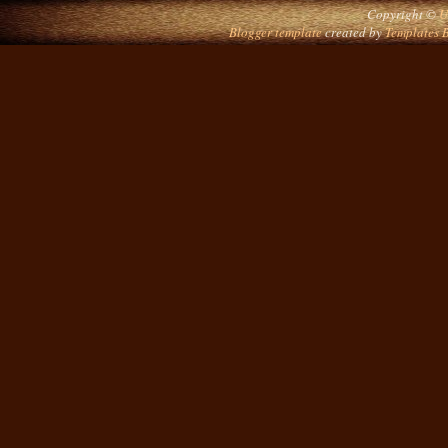
Copyright ©
U
Blogger template
created by
Templates 