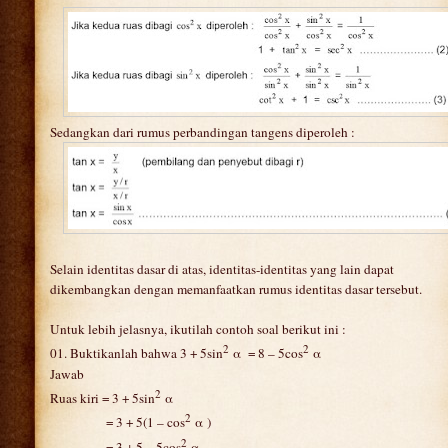
Sedangkan dari rumus perbandingan tangens diperoleh :
Selain identitas dasar di atas, identitas-identitas yang lain dapat
dikembangkan dengan memanfaatkan rumus identitas dasar tersebut.
Untuk lebih jelasnya, ikutilah contoh soal berikut ini :
2
2
01. Buktikanlah bahwa 3 + 5sin
α = 8 – 5cos
α
Jawab
2
Ruas kiri = 3 + 5sin
α
2
= 3 + 5(1 – cos
α )
2
= 3 + 5 – 5cos
α