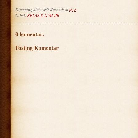
Diposting oleh
Ardi Kusnadi
di
06.56
Label:
KELAS X
,
X WAJIB
0 komentar:
Posting Komentar