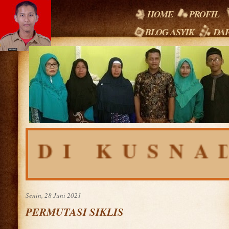
HOME
PROFIL
BLOG ASYIK
DAF
RDI KUSNAD
Senin, 28 Juni 2021
PERMUTASI SIKLIS