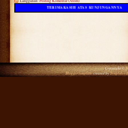
Langganan:
Posting Komentar (Atom)
TERIMAKASIH ATAS KUNJUNGANNYA
Copyright ©
U
Blogger template
created by
Templates 