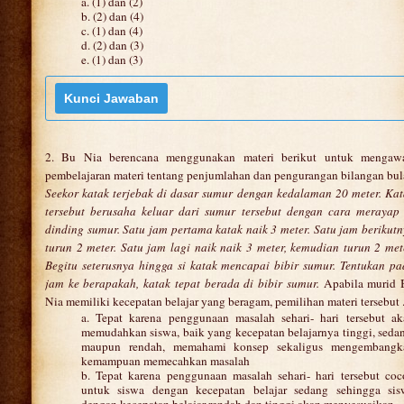
a. (1) dan (2)
b. (2) dan (4)
c. (1) dan (4)
d. (2) dan (3)
e. (1) dan (3)
2. Bu Nia berencana menggunakan materi berikut untuk mengawa
pembelajaran materi tentang penjumlahan dan pengurangan bilangan bul
Seekor katak terjebak di dasar sumur dengan kedalaman 20 meter. Ka
tersebut berusaha keluar dari sumur tersebut dengan cara merayap 
dinding sumur. Satu jam pertama katak naik 3 meter. Satu jam berikut
turun 2 meter. Satu jam lagi naik naik 3 meter, kemudian turun 2 met
Begitu seterusnya hingga si katak mencapai bibir sumur. Tentukan p
jam ke berapakah, katak tepat berada di bibir sumur.
Apabila murid 
Nia memiliki kecepatan belajar yang beragam, pemilihan materi tersebut ..
a. Tepat karena penggunaan masalah sehari- hari tersebut ak
memudahkan siswa, baik yang kecepatan belajarnya tinggi, seda
maupun rendah, memahami konsep sekaligus mengembangk
kemampuan memecahkan masalah
b. Tepat karena penggunaan masalah sehari- hari tersebut co
untuk siswa dengan kecepatan belajar sedang sehingga sis
dengan kecepatan belajar rendah dan tinggi akan menyesuaikan