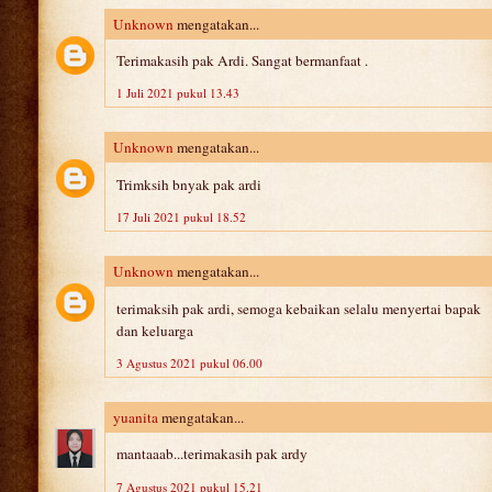
Unknown
mengatakan...
Terimakasih pak Ardi. Sangat bermanfaat .
1 Juli 2021 pukul 13.43
Unknown
mengatakan...
Trimksih bnyak pak ardi
17 Juli 2021 pukul 18.52
Unknown
mengatakan...
terimaksih pak ardi, semoga kebaikan selalu menyertai bapak
dan keluarga
3 Agustus 2021 pukul 06.00
yuanita
mengatakan...
mantaaab...terimakasih pak ardy
7 Agustus 2021 pukul 15.21