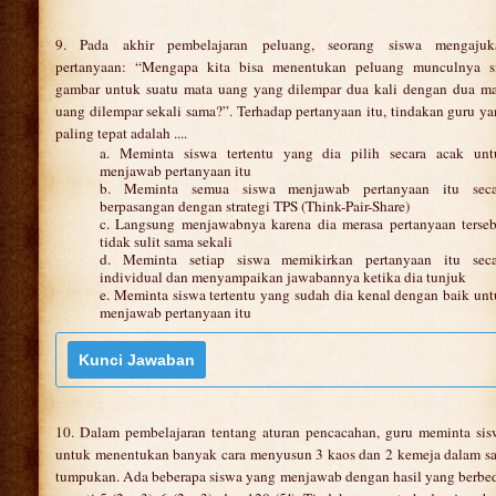
9. Pada akhir pembelajaran peluang, seorang siswa mengajuk
pertanyaan: “Mengapa kita bisa menentukan peluang munculnya si
gambar untuk suatu mata uang yang dilempar dua kali dengan dua ma
uang dilempar sekali sama?”. Terhadap pertanyaan itu, tindakan guru y
paling tepat adalah ....
a. Meminta siswa tertentu yang dia pilih secara acak unt
menjawab pertanyaan itu
b. Meminta semua siswa menjawab pertanyaan itu seca
berpasangan dengan strategi TPS (Think-Pair-Share)
c. Langsung menjawabnya karena dia merasa pertanyaan terseb
tidak sulit sama sekali
d. Meminta setiap siswa memikirkan pertanyaan itu seca
individual dan menyampaikan jawabannya ketika dia tunjuk
e. Meminta siswa tertentu yang sudah dia kenal dengan baik un
menjawab pertanyaan itu
10. Dalam pembelajaran tentang aturan pencacahan, guru meminta sis
untuk menentukan banyak cara menyusun 3 kaos dan 2 kemeja dalam sa
tumpukan. Ada beberapa siswa yang menjawab dengan hasil yang berbe