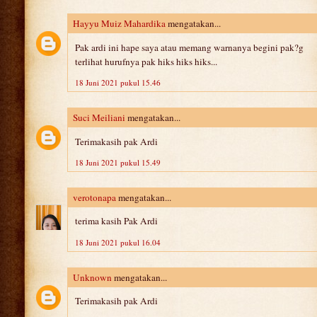
Hayyu Muiz Mahardika
mengatakan...
Pak ardi ini hape saya atau memang warnanya begini pak?g
terlihat hurufnya pak hiks hiks hiks...
18 Juni 2021 pukul 15.46
Suci Meiliani
mengatakan...
Terimakasih pak Ardi
18 Juni 2021 pukul 15.49
verotonapa
mengatakan...
terima kasih Pak Ardi
18 Juni 2021 pukul 16.04
Unknown
mengatakan...
Terimakasih pak Ardi