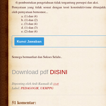
4) pembentukan pengetahuan tidak tergantung persepsi dan aksi.
Pernyataan yang tidak sesuai dengan teori konstruktivisme ditunjuk
oleh pernyataan bernomor....
a. (1) dan (4)
b. (1) dan (2)
c. (3) dan (4)
d. (1) dan (3)
e. (2) dan (4)
Semoga bermanfaat dan Sukses Selalu..
Download pdf
DISINI
Diposting oleh
Ardi Kusnadi
di
13.45
Label:
PEDAGOGIK
,
UKMPPG
51 komentar: