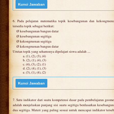
6. Pada pelajaran matematika topik kesebangunan dan kekongruena
tersedia topik sebagai berikut:
Ø kesebangunan bangun datar
Ø kesebangunan segitiga
Ø kekongruenan segitiga
Ø kekongruenan bangun datar
Urutan topik yang seharusnya dipelajari siswa adalah ....
a. (1), (2), (3), (4)
b. (2), (1), (4), (3)
c. (4), (3), (2), (1)
d. (2), (4), (1), (3)
e. (3), (1), (4), (2)
7. Satu indikator dari suatu kompetensi dasar pada pembelajaran geome
adalah menjelaskan panjang sisi suatu segitiga berdasarkan kesebangu
dua segitiga. Materi yang paling sesuai untuk mencapai indikator terse