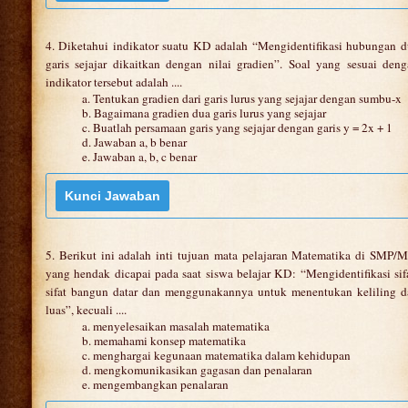
4. Diketahui indikator suatu KD adalah “Mengidentifikasi hubungan 
garis sejajar dikaitkan dengan nilai gradien”. Soal yang sesuai den
indikator tersebut adalah ....
a. Tentukan gradien dari garis lurus yang sejajar dengan sumbu-x
b. Bagaimana gradien dua garis lurus yang sejajar
c. Buatlah persamaan garis yang sejajar dengan garis y = 2x + 1
d. Jawaban a, b benar
e. Jawaban a, b, c benar
5. Berikut ini adalah inti tujuan mata pelajaran Matematika di SMP/
yang hendak dicapai pada saat siswa belajar KD: “Mengidentifikasi sif
sifat bangun datar dan menggunakannya untuk menentukan keliling d
luas”, kecuali ....
a. menyelesaikan masalah matematika
b. memahami konsep matematika
c. menghargai kegunaan matematika dalam kehidupan
d. mengkomunikasikan gagasan dan penalaran
e. mengembangkan penalaran