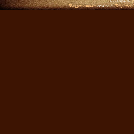
Copyright ©
U
Blogger template
created by
Templates 