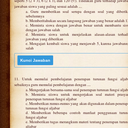
seperti 5 (2 + 3), 6 (2 x 3), dan 120 (5!). Tindakan guru terhadap jawab
jawaban siswa yang paling sesuai adalah ....
a. Guru memberikan soal serupa dengan soal yang diberik
sebelumnya
b. Memberitahukan secara langsung jawaban yang benar adalah 
c. Meminta siswa dengan jawaban benar untuk membantu sis
dengan jawaban salah
d. Meminta siswa untuk menjelaskan alasan-alasan terhad
jawaban yang diberikan
e. Mengajari kembali siswa yang menjawab 5, karena jawabann
salah
11. Untuk memulai pembelajaran penerapan turunan fungsi aljaba
sebaiknya guru memulai pembelajaran dengan ....
a. Mengerjakan bersama-sama soal penerapan turunan fungsi aljab
b. Meminta siiswa untuk mengerjakan soal materi prasyar
penerapan turunan fungsi aljabar
c. Memberikan rumus-rumus yang akan digunakan dalam penerap
turunan fungsi aljabar
d. Memberikan beberapa contoh manfaat penggunaan turun
fungsi aljabar
e. Memberikan tugas merangkum materi tentang penerapan turu
aljabar