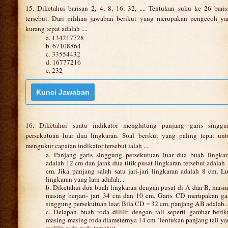
15. Diketahui barisan 2, 4, 8, 16, 32, .... Tentukan suku ke 26 bari
tersebut. Dari pilihan jawaban berikut yang merupakan pengecoh ya
kurang tepat adalah ....
a. 134217728
b. 67108864
c. 33554432
d. 16777216
e. 232
16. Diketahui suatu indikator menghitung panjang garis singgu
persekutuan luar dua lingkaran. Soal berikut yang paling tepat unt
mengukur capaian indikator tersebut ialah ....
a. Panjang garis singgung persekutuan luar dua buah lingkar
adalah 12 cm dan jarak dua titik pusat lingkaran tersebut adalah
cm. Jika panjang salah satu jari-jari lingkaran adalah 8 cm, L
lingkaran yang lain adalah...
b. Diketahui dua buah lingkaran dengan pusat di A dan B, masi
masing berjari- jari 34 cm dan 10 cm. Garis CD merupakan ga
singgung persekutuan luar. Bila CD = 32 cm, panjang AB adalah...
c. Delapan buah roda dililit dengan tali seperti gambar berik
masing-masing roda diameternya 14 cm. Tentukan panjang tali y
melilit roda-roda tersebut.