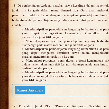
18. Di pembelajaran terdapat masalah siswa kesulitan dalam menentu
jarak titik ke garis dalam ruang dimensi tiga. Guru akan melakuk
penelitian tindakan kelas dengan menerapkan pembelajaran langsu
berbantuan alat peraga. Tujuan yang paling sesuai untuk penelitian terse
adalah ....
a. Mendeskripsikan pembelajaran langsung berbantuan alat per
yang dapat meningkatkan kemampuan komunikasi dal
menentukan jarak titik ke garis
b. Mendeskripsikan kesulitan pembelajaran langsung berbantu
alat peraga pada materi menentukan jarak titik ke garis
c. Mendeskripsikan pembelajaran langsung berbantuan alat per
yang dapat mengatasi kesulitan siswa dalam menyelesaik
masalah menentukan jarak titik ke garis
d. Mengetahui prosentasi peningkatan prestasi kemampuan sis
dalam menentukan jarak titik ke garis dalam pembelajaran langs
berbantuan alat peraga
e. Mendeskripsikan pembelajaran langsung berbantuan alat per
yang dapat meningkatkan motivasi belajar siswa dalam menentu
jarak titik ke garis
19. Diketahui judul PTK :”Penerapan Reciprocal Teaching unt